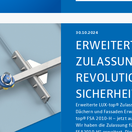
30.10.2024
ERWEITER
ZULASSU
REVOLUTIO
SICHERHE
Erweiterte LUX-top® Zulass
Dächern und Fassaden Erw
top® FSA 2010-H – jetzt au
Wir haben die Zulassung f
FSA2010-H“ erweitert. Di