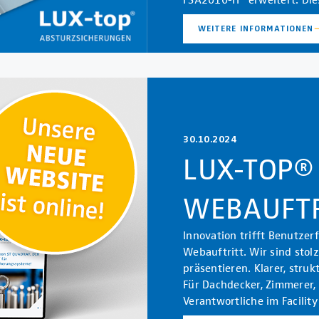
WEITERE INFORMATIONEN
30.10.2024
LUX-TOP®
WEBAUFTR
Innovation trifft Benutzer
Webauftritt. Wir sind stol
präsentieren. Klarer, struk
Für Dachdecker, Zimmerer,
Verantwortliche im Facili