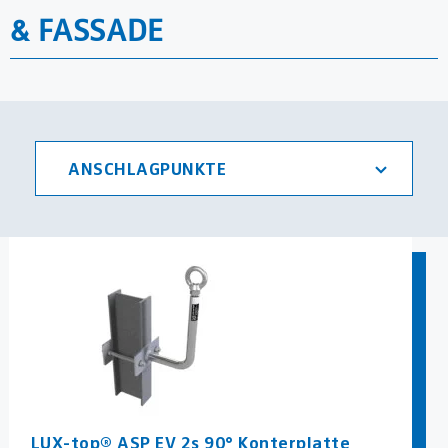
& FASSADE
MEHR
ANSCHLAGPUNKTE
LUX-top® ASP EV 2s 90° Konterplatte